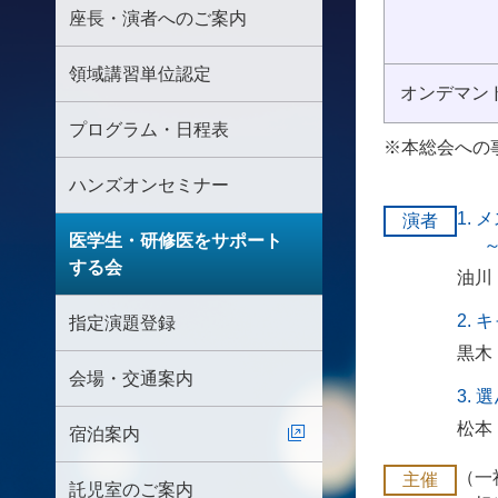
座長・演者へのご案内
領域講習単位認定
オンデマン
プログラム・日程表
※本総会への
ハンズオンセミナー
1.
演者
医学生・研修医をサポート
する会
油川
2.
指定演題登録
黒木
会場・交通案内
3.
松本
宿泊案内
（一
主催
託児室のご案内