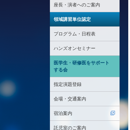
座長・演者へのご案内
領域講習単位認定
プログラム・日程表
ハンズオンセミナー
医学生・研修医をサポート
する会
指定演題登録
会場・交通案内
宿泊案内
託児室のご案内