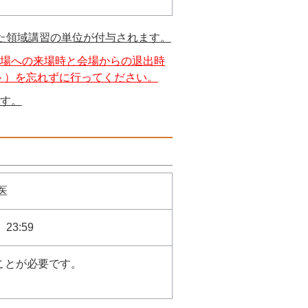
た領域講習の単位が付与されます。
場への来場時と会場からの退出時
ト）を忘れずに行ってください。
す。
医
23:59
ことが必要です。