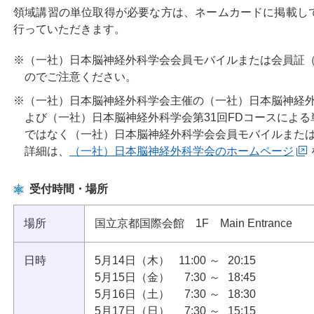
領域講習の単位取得が必要な方は、ネームカードに掲載し
行っていただきます。
※（一社）日本脳神経外科学会会員モバイルまたは会員証（
のでご注意ください。
※（一社）日本脳神経外科学会主催の（一社）日本脳神経外
よび（一社）日本脳神経外科学会第31回FDコースによ
ではなく（一社）日本脳神経外科学会会員モバイルまたは
詳細は、
（一社）日本脳神経外科学会のホームページ
受付時間・場所
場所
国立京都国際会館 1F Main Entrance
日時
5月14日（木）
11:00
～
20:15
5月15日（金）
7:30
～
18:45
5月16日（土）
7:30
～
18:30
5月17日（日）
7:30
～
15:15