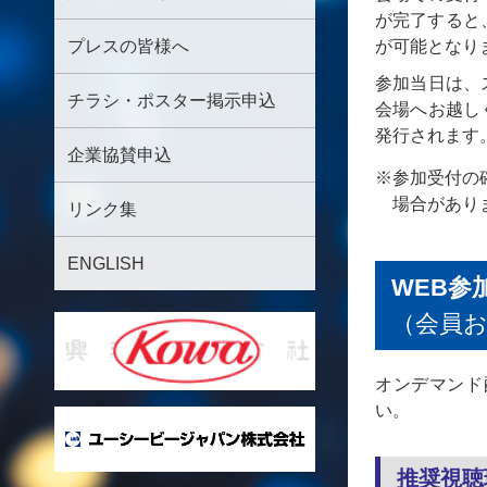
が完了すると
プレスの皆様へ
が可能となり
参加当日は、
チラシ・ポスター掲示申込
会場へお越し
発行されます
企業協賛申込
※参加受付の
場合があり
リンク集
ENGLISH
WEB参
（会員
オンデマンド
い。
推奨視聴